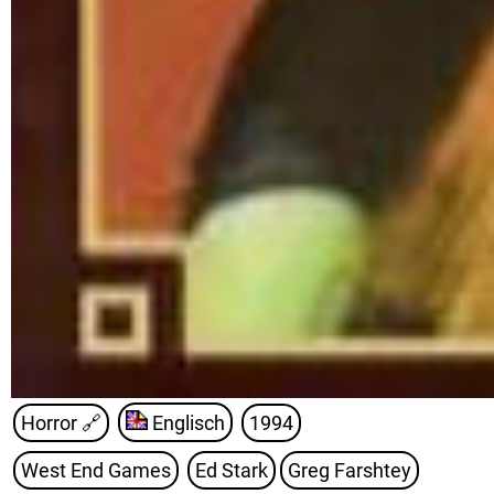
Horror
🔗
Englisch
1994
West End Games
Ed Stark
Greg Farshtey