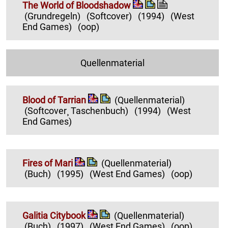
The World of Bloodshadow
(Grundregeln)
(Softcover)
(1994)
(West
End Games)
(oop)
Quellenmaterial
Blood of Tarrian
(Quellenmaterial)
(Softcover¸ Taschenbuch)
(1994)
(West
End Games)
Fires of Mari
(Quellenmaterial)
(Buch)
(1995)
(West End Games)
(oop)
Galitia Citybook
(Quellenmaterial)
(Buch)
(1997)
(West End Games)
(oop)