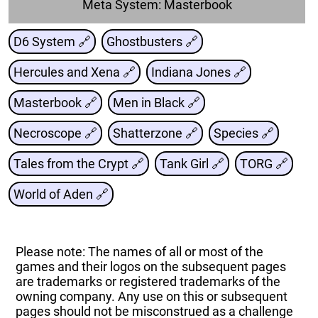
Meta System: Masterbook
D6 System 🔗
Ghostbusters 🔗
Hercules and Xena 🔗
Indiana Jones 🔗
Masterbook 🔗
Men in Black 🔗
Necroscope 🔗
Shatterzone 🔗
Species 🔗
Tales from the Crypt 🔗
Tank Girl 🔗
TORG 🔗
World of Aden 🔗
Please note: The names of all or most of the
games and their logos on the subsequent pages
are trademarks or registered trademarks of the
owning company. Any use on this or subsequent
pages should not be misconstrued as a challenge