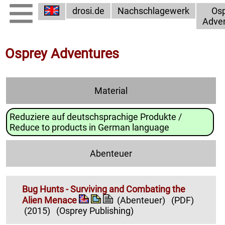
drosi.de
Nachschlagewerk
Os
Adve
Osprey Adventures
Material
Reduziere auf deutschsprachige Produkte /
Reduce to products in German language
Abenteuer
Bug Hunts - Surviving and Combating the
Alien Menace
(Abenteuer)
(PDF)
(2015)
(Osprey Publishing)