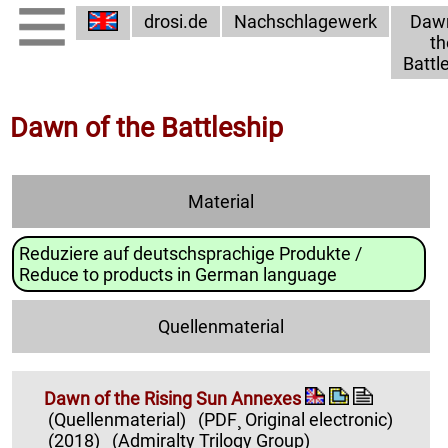
drosi.de
Nachschlagewerk
Dawn
th
Battl
Dawn of the Battleship
Material
Reduziere auf deutschsprachige Produkte /
Reduce to products in German language
Quellenmaterial
Dawn of the Rising Sun Annexes
(Quellenmaterial)
(PDF¸ Original electronic)
(2018)
(Admiralty Trilogy Group)