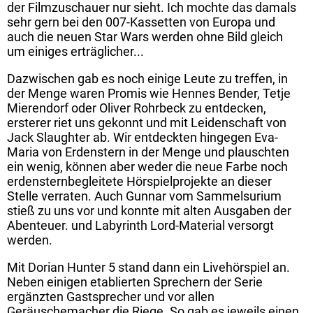
der Filmzuschauer nur sieht. Ich mochte das damals
sehr gern bei den 007-Kassetten von Europa und
auch die neuen Star Wars werden ohne Bild gleich
um einiges erträglicher...
Dazwischen gab es noch einige Leute zu treffen, in
der Menge waren Promis wie Hennes Bender, Tetje
Mierendorf oder Oliver Rohrbeck zu entdecken,
ersterer riet uns gekonnt und mit Leidenschaft von
Jack Slaughter ab. Wir entdeckten hingegen Eva-
Maria von Erdenstern in der Menge und plauschten
ein wenig, können aber weder die neue Farbe noch
erdensternbegleitete Hörspielprojekte an dieser
Stelle verraten. Auch Gunnar vom Sammelsurium
stieß zu uns vor und konnte mit alten Ausgaben der
Abenteuer. und Labyrinth Lord-Material versorgt
werden.
Mit Dorian Hunter 5 stand dann ein Livehörspiel an.
Neben einigen etablierten Sprechern der Serie
ergänzten Gastsprecher und vor allen
Geräuschemacher die Riege. So gab es jeweils einen