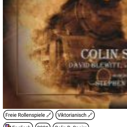
Freie Rollenspiele
🔗
Viktorianisch
🔗