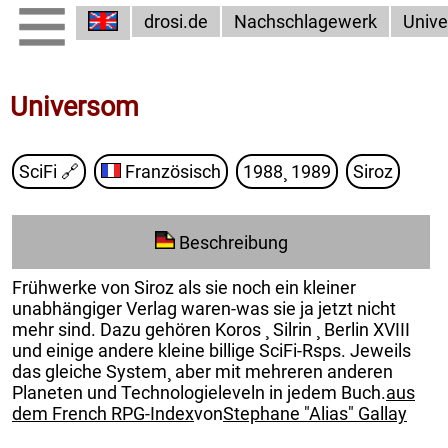
drosi.de
Nachschlagewerk
Univ
Universom
SciFi
🔗
Französisch
1988¸ 1989
Siroz
Beschreibung
Frühwerke von Siroz als sie noch ein kleiner
unabhängiger Verlag waren-was sie ja jetzt nicht
mehr sind. Dazu gehören Koros ¸ Silrin ¸ Berlin XVIII
und einige andere kleine billige SciFi-Rsps. Jeweils
das gleiche System¸ aber mit mehreren anderen
Planeten und Technologieleveln in jedem Buch.
aus
dem French RPG-Index
von
Stephane "Alias" Gallay