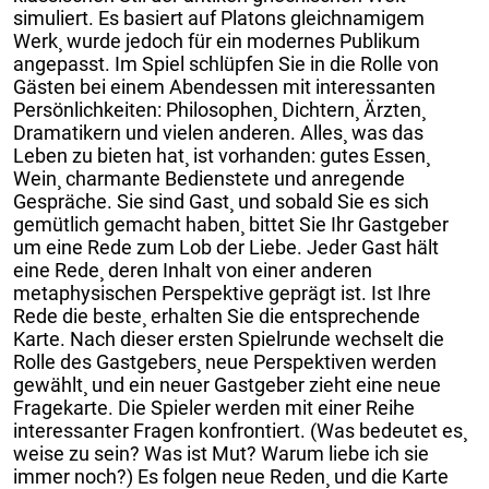
simuliert. Es basiert auf Platons gleichnamigem
Werk¸ wurde jedoch für ein modernes Publikum
angepasst. Im Spiel schlüpfen Sie in die Rolle von
Gästen bei einem Abendessen mit interessanten
Persönlichkeiten: Philosophen¸ Dichtern¸ Ärzten¸
Dramatikern und vielen anderen. Alles¸ was das
Leben zu bieten hat¸ ist vorhanden: gutes Essen¸
Wein¸ charmante Bedienstete und anregende
Gespräche. Sie sind Gast¸ und sobald Sie es sich
gemütlich gemacht haben¸ bittet Sie Ihr Gastgeber
um eine Rede zum Lob der Liebe. Jeder Gast hält
eine Rede¸ deren Inhalt von einer anderen
metaphysischen Perspektive geprägt ist. Ist Ihre
Rede die beste¸ erhalten Sie die entsprechende
Karte. Nach dieser ersten Spielrunde wechselt die
Rolle des Gastgebers¸ neue Perspektiven werden
gewählt¸ und ein neuer Gastgeber zieht eine neue
Fragekarte. Die Spieler werden mit einer Reihe
interessanter Fragen konfrontiert. (Was bedeutet es¸
weise zu sein? Was ist Mut? Warum liebe ich sie
immer noch?) Es folgen neue Reden¸ und die Karte