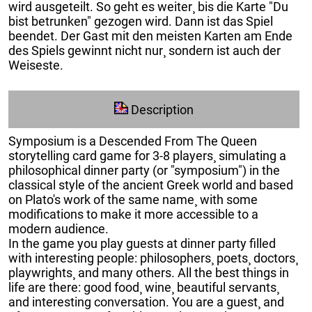
wird ausgeteilt. So geht es weiter¸ bis die Karte "Du
bist betrunken" gezogen wird. Dann ist das Spiel
beendet. Der Gast mit den meisten Karten am Ende
des Spiels gewinnt nicht nur¸ sondern ist auch der
Weiseste.
Description
Symposium is a Descended From The Queen
storytelling card game for 3-8 players¸ simulating a
philosophical dinner party (or "symposium") in the
classical style of the ancient Greek world and based
on Plato's work of the same name¸ with some
modifications to make it more accessible to a
modern audience.
In the game you play guests at dinner party filled
with interesting people: philosophers¸ poets¸ doctors¸
playwrights¸ and many others. All the best things in
life are there: good food¸ wine¸ beautiful servants¸
and interesting conversation. You are a guest¸ and