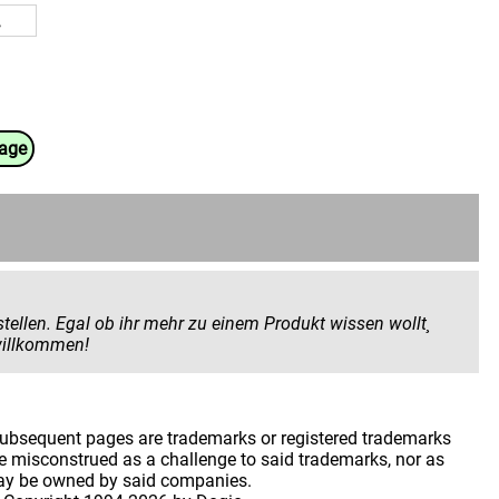
uage
 Produkt wissen wollt¸
 geben wollt. Hier seid ihr herzlich willkommen!
 subsequent pages are trademarks or registered trademarks
 misconstrued as a challenge to said trademarks, nor as
may be owned by said companies.