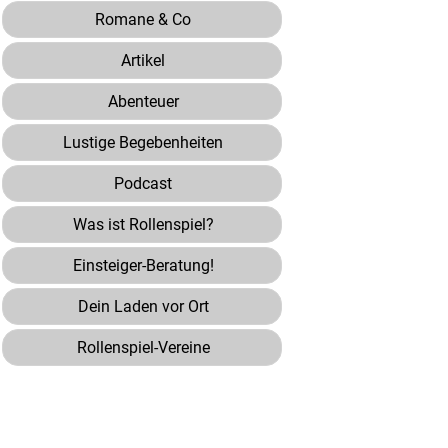
Romane & Co
Artikel
Abenteuer
Lustige Begebenheiten
Podcast
Was ist Rollenspiel?
Einsteiger-Beratung!
Dein Laden vor Ort
Rollenspiel-Vereine