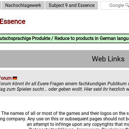
Nachschlagewerk
Subject 9 and Essence
 Essence
eutschsprachige Produkte / Reduce to products in German lang
Web Links
Forum
könnt ihr all Euere Fragen einem fachkundigen Publikum stellen. Egal ob ihr mehr zu einem
einen Ratschlag zum Spielen sucht... oder
: The names of all or most of the games and their logos on the
ing company. Any use on this or subsequent pages should not be
an attempt to infringe upon any copyrights that 