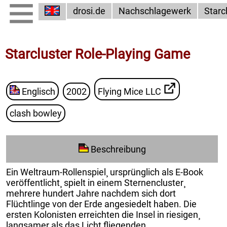
drosi.de
Nachschlagewerk
Starc
Starcluster Role-Playing Game
Englisch
2002
Flying Mice LLC
clash bowley
Beschreibung
Ein Weltraum-Rollenspiel¸ ursprünglich als E-Book
veröffentlicht¸ spielt in einem Sternencluster¸
mehrere hundert Jahre nachdem sich dort
Flüchtlinge von der Erde angesiedelt haben. Die
ersten Kolonisten erreichten die Insel in riesigen¸
langsamer als das Licht fliegenden