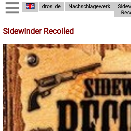
drosi.de
Nachschlagewerk
Sidew
Reco
Sidewinder Recoiled