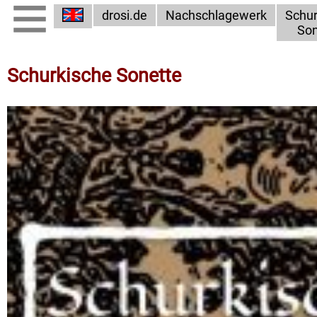
drosi.de
Nachschlagewerk
Schur
Son
Schurkische Sonette