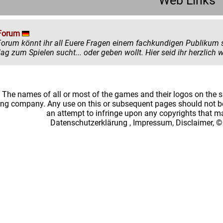
Web Links
Forum
könnt ihr all Euere Fragen einem fachkundigen Publikum stellen. Egal ob ihr mehr zu einem
einen Ratschlag zum Spielen sucht... oder
: The names of all or most of the games and their logos on the
ing company. Any use on this or subsequent pages should not be
an attempt to infringe upon any copyrights that 
Datenschutzerklärung
,
Impressum, Disclaimer, ©