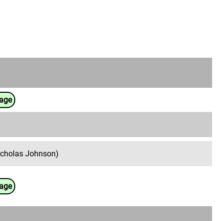
uage
icholas Johnson)
uage