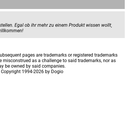
 Produkt wissen wollt¸
 geben wollt. Hier seid ihr herzlich willkommen!
 subsequent pages are trademarks or registered trademarks
 misconstrued as a challenge to said trademarks, nor as
may be owned by said companies.
 Copyright
1994-2026 by Dogio