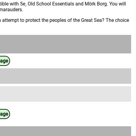
tible with 5e¸ Old School Essentials and Mörk Borg. You will
f marauders.
 an attempt to protect the peoples of the Great Sea? The choice
uage
uage