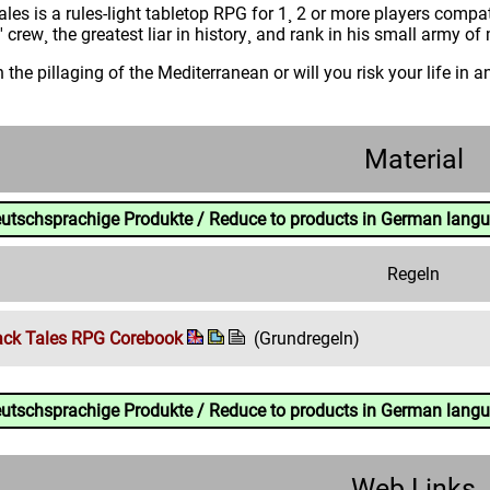
les is a rules-light tabletop RPG for 1¸ 2 or more players compa
' crew¸ the greatest liar in history¸ and rank in his small army o
n the pillaging of the Mediterranean or will you risk your life in
Material
eutschsprachige Produkte / Reduce to products in German lang
Regeln
ack Tales RPG Corebook
(Grundregeln)
eutschsprachige Produkte / Reduce to products in German lang
Web Links