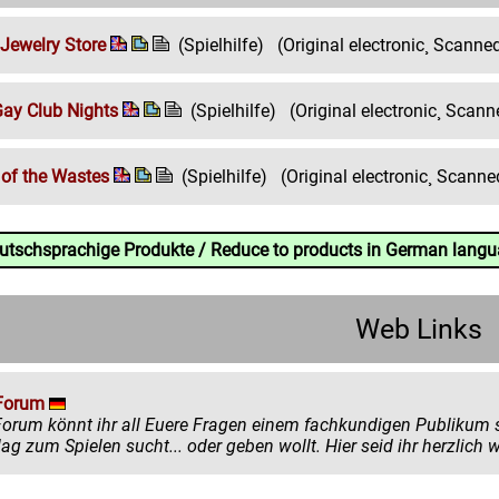
 Jewelry Store
(Spielhilfe)
(Original electronic¸ Scann
ay Club Nights
(Spielhilfe)
(Original electronic¸ Scan
of the Wastes
(Spielhilfe)
(Original electronic¸ Scann
eutschsprachige Produkte / Reduce to products in German lang
Web Links
Forum
könnt ihr all Euere Fragen einem fachkundigen Publikum stellen. Egal ob ihr mehr zu einem
einen Ratschlag zum Spielen sucht... oder