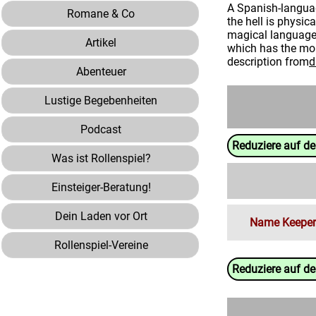
A Spanish-languag
Romane & Co
the hell is physi
magical language 
Artikel
which has the mor
description from
d
Abenteuer
Lustige Begebenheiten
Podcast
Reduziere auf d
Was ist Rollenspiel?
Einsteiger-Beratung!
Dein Laden vor Ort
Name Keeper
Rollenspiel-Vereine
Reduziere auf d