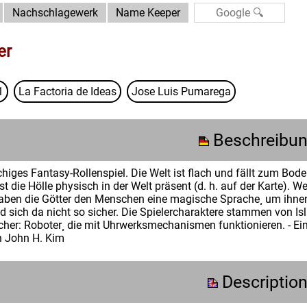
Nachschlagewerk
Name Keeper
er
1
La Factoria de Ideas
Jose Luis Pumarega
Beschreibu
higes Fantasy-Rollenspiel. Die Welt ist flach und fällt zum B
st die Hölle physisch in der Welt präsent (d. h. auf der Karte).
gaben die Götter den Menschen eine magische Sprache¸ um ihnen
sich da nicht so sicher. Die Spielercharaktere stammen von Isla¸ 
cher: Roboter¸ die mit Uhrwerksmechanismen funktionieren. - E
 John H. Kim
Descriptio