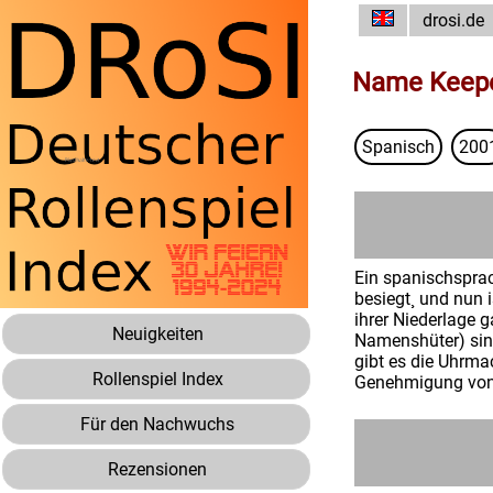
drosi.de
Name Keep
Spanisch
200
Ein spanischsprac
besiegt¸ und nun i
ihrer Niederlage 
Neuigkeiten
Namenshüter) sind 
gibt es die Uhrma
Rollenspiel Index
Genehmigung von
Für den Nachwuchs
Rezensionen