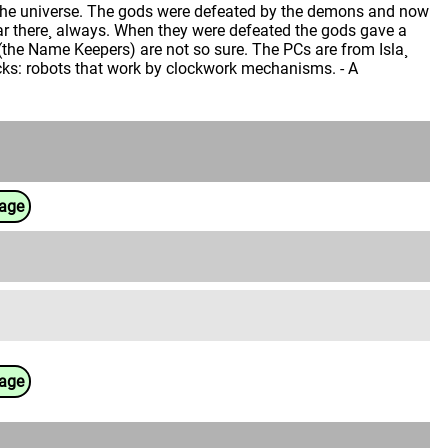
f the universe. The gods were defeated by the demons and now
pear there¸ always. When they were defeated the gods gave a
the Name Keepers) are not so sure. The PCs are from Isla¸
ocks: robots that work by clockwork mechanisms. - A
uage
uage