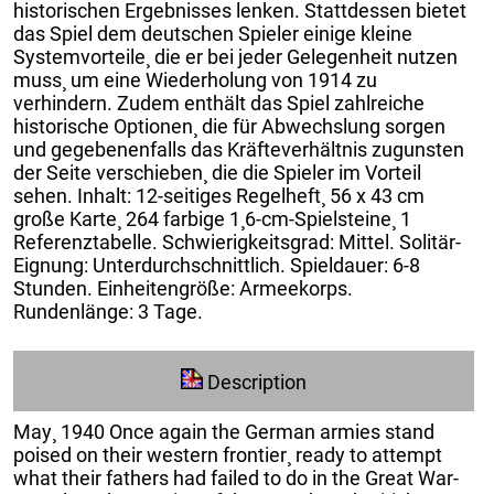
historischen Ergebnisses lenken. Stattdessen bietet
das Spiel dem deutschen Spieler einige kleine
Systemvorteile¸ die er bei jeder Gelegenheit nutzen
muss¸ um eine Wiederholung von 1914 zu
verhindern. Zudem enthält das Spiel zahlreiche
historische Optionen¸ die für Abwechslung sorgen
und gegebenenfalls das Kräfteverhältnis zugunsten
der Seite verschieben¸ die die Spieler im Vorteil
sehen. Inhalt: 12-seitiges Regelheft¸ 56 x 43 cm
große Karte¸ 264 farbige 1¸6-cm-Spielsteine¸ 1
Referenztabelle. Schwierigkeitsgrad: Mittel. Solitär-
Eignung: Unterdurchschnittlich. Spieldauer: 6-8
Stunden. Einheitengröße: Armeekorps.
Rundenlänge: 3 Tage.
Description
May¸ 1940 Once again the German armies stand
poised on their western frontier¸ ready to attempt
what their fathers had failed to do in the Great War-