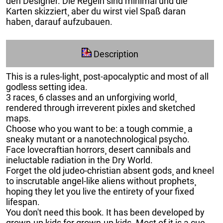
den Designer. Die Regeln sind minimal und die
Karten skizziert¸ aber du wirst viel Spaß daran
haben¸ darauf aufzubauen.
Description
This is a rules-light¸ post-apocalyptic and most of all
godless setting idea.
3 races¸ 6 classes and an unforgiving world¸
rendered through irreverent pixles and sketched
maps.
Choose who you want to be: a tough commie¸ a
sneaky mutant or a nanotechnological psycho.
Face lovecraftian horrors¸ desert cannibals and
ineluctable radiation in the Dry World.
Forget the old judeo-christian absent gods¸ and kneel
to inscrutable angel-like aliens without prophets¸
hoping they let you live the entirety of your fixed
lifespan.
You don't need this book. It has been developed by
grown-up kids for grown-up kids. Most of it is a cue¸