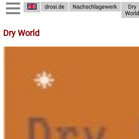
drosi.de
Nachschlagewerk
Dry
Worl
Dry World