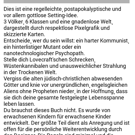
Dies ist eine regelleichte¸ postapokalyptische und
vor allem gottlose Setting-Idee.
3 Völker¸ 6 Klassen und eine gnadenlose Welt¸
dargestellt durch respektlose Pixelgrafik und
skizzierte Karten.
Entscheide¸ wer du sein willst: ein harter Kommunist¸
ein hinterlistiger Mutant oder ein
nanotechnologischer Psychopath.
Stelle dich Lovecraft'schen Schrecken¸
Wüstenkannibalen und unausweichlicher Strahlung
in der Trockenen Welt.
Vergiss die alten jüdisch-christlichen abwesenden
Götter und knie vor unergründlichen¸ engelsgleichen
Aliens ohne Propheten nieder¸ in der Hoffnung¸ dass
sie dich deine gesamte festgelegte Lebensspanne
leben lassen.
Du brauchst dieses Buch nicht. Es wurde von
erwachsenen Kindern für erwachsene Kinder
entwickelt. Der größte Teil dient als Anregung und ist
offen für die persönliche Weiterentwicklung durch