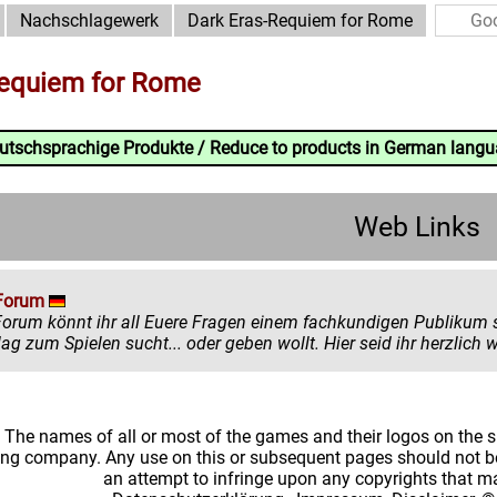
Nachschlagewerk
Dark Eras-Requiem for Rome
Requiem for Rome
eutschsprachige Produkte / Reduce to products in German lang
Web Links
Forum
könnt ihr all Euere Fragen einem fachkundigen Publikum stellen. Egal ob ihr mehr zu einem
einen Ratschlag zum Spielen sucht... oder
: The names of all or most of the games and their logos on the
ing company. Any use on this or subsequent pages should not be
an attempt to infringe upon any copyrights that 