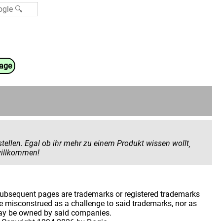
uage
 Produkt wissen wollt¸
 geben wollt. Hier seid ihr herzlich willkommen!
 subsequent pages are trademarks or registered trademarks
 misconstrued as a challenge to said trademarks, nor as
may be owned by said companies.