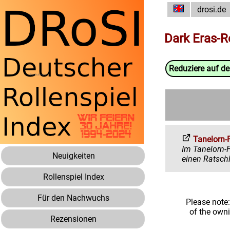
drosi.de
Dark Eras-
Reduziere auf d
Tanelorn-
Im Tanelorn-Forum 
Neuigkeiten
Rollenspiel Index
Für den Nachwuchs
Please note
of the own
Rezensionen