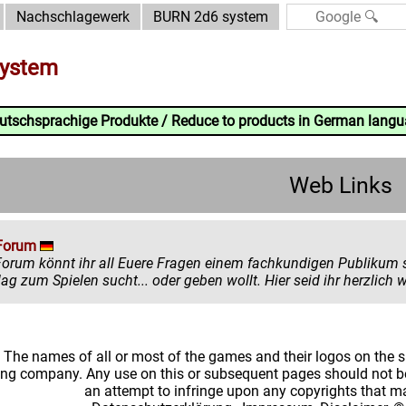
Nachschlagewerk
BURN 2d6 system
ystem
eutschsprachige Produkte / Reduce to products in German lang
Web Links
Forum
könnt ihr all Euere Fragen einem fachkundigen Publikum stellen. Egal ob ihr mehr zu einem
einen Ratschlag zum Spielen sucht... oder
: The names of all or most of the games and their logos on the
ing company. Any use on this or subsequent pages should not be
an attempt to infringe upon any copyrights that 