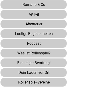
Romane & Co
Artikel
Abenteuer
Lustige Begebenheiten
Podcast
Was ist Rollenspiel?
Einsteiger-Beratung!
Dein Laden vor Ort
Rollenspiel-Vereine