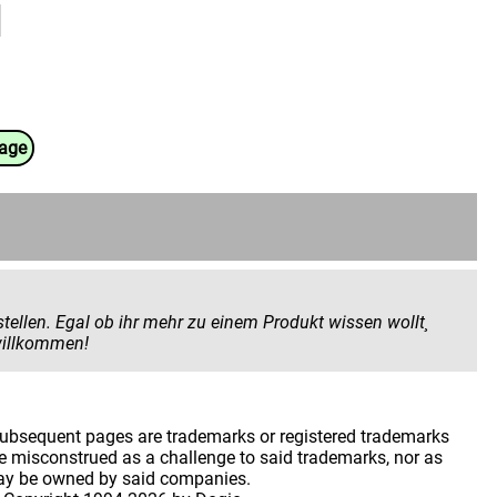
uage
 Produkt wissen wollt¸
 geben wollt. Hier seid ihr herzlich willkommen!
 subsequent pages are trademarks or registered trademarks
 misconstrued as a challenge to said trademarks, nor as
may be owned by said companies.