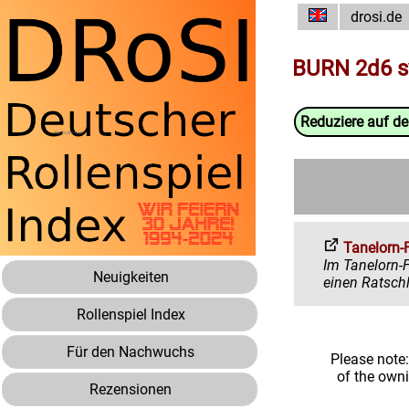
drosi.de
BURN 2d6 s
Reduziere auf d
Tanelorn-
Im Tanelorn-Forum 
Neuigkeiten
Rollenspiel Index
Für den Nachwuchs
Please note
of the own
Rezensionen