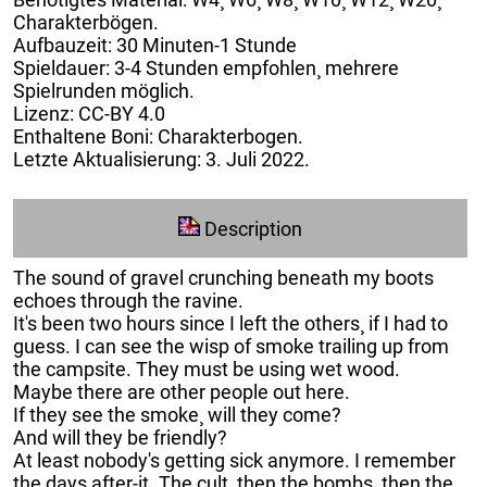
Charakterbögen.
Aufbauzeit: 30 Minuten-1 Stunde
Spieldauer: 3-4 Stunden empfohlen¸ mehrere
Spielrunden möglich.
Lizenz: CC-BY 4.0
Enthaltene Boni: Charakterbogen.
Letzte Aktualisierung: 3. Juli 2022.
Description
The sound of gravel crunching beneath my boots
echoes through the ravine.
It's been two hours since I left the others¸ if I had to
guess. I can see the wisp of smoke trailing up from
the campsite. They must be using wet wood.
Maybe there are other people out here.
If they see the smoke¸ will they come?
And will they be friendly?
At least nobody's getting sick anymore. I remember
the days after-it. The cult¸ then the bombs¸ then the