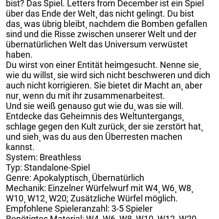
bist? Das Spiel. Letters from December ist ein Spiel
über das Ende der Welt¸ das nicht gelingt. Du bist
das¸ was übrig bleibt¸ nachdem die Bomben gefallen
sind und die Risse zwischen unserer Welt und der
übernatürlichen Welt das Universum verwüstet
haben.
Du wirst von einer Entität heimgesucht. Nenne sie¸
wie du willst¸ sie wird sich nicht beschweren und dich
auch nicht korrigieren. Sie bietet dir Macht an¸ aber
nur¸ wenn du mit ihr zusammenarbeitest.
Und sie weiß genauso gut wie du¸ was sie will.
Entdecke das Geheimnis des Weltuntergangs¸
schlage gegen den Kult zurück¸ der sie zerstört hat¸
und sieh¸ was du aus den Überresten machen
kannst.
System: Breathless
Typ: Standalone-Spiel
Genre: Apokalyptisch¸ Übernatürlich
Mechanik: Einzelner Würfelwurf mit W4¸ W6¸ W8¸
W10¸ W12¸ W20; Zusätzliche Würfel möglich.
Empfohlene Spieleranzahl: 3-5 Spieler
Benötigtes Material: W4¸ W6¸ W8¸ W10¸ W12¸ W20¸