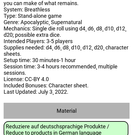
you can make of what remains.
System: Breathless
Type: Stand-alone game
Genre: Apocalyptic¸ Supernatural
Mechanics: Single die roll using d4¸ d6¸ d8¸ d10¸ d12¸
d20; possible extra dice.
Intended Players: 3-5 players
Supplies needed: d4¸ d6¸ d8¸ d10¸ d12¸ d20¸ character
sheets.
Setup time: 30 minutes-1 hour
Session time: 3-4 hours recommended¸ multiple
sessions.
License: CC-BY 4.0
Included Bonuses: Character sheet.
Last Updated: July 3¸ 2022.
Material
Reduziere auf deutschsprachige Produkte /
Reduce to products in German language