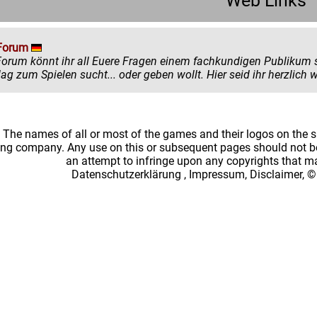
Web Links
Forum
könnt ihr all Euere Fragen einem fachkundigen Publikum stellen. Egal ob ihr mehr zu einem
einen Ratschlag zum Spielen sucht... oder
: The names of all or most of the games and their logos on the
ing company. Any use on this or subsequent pages should not be
an attempt to infringe upon any copyrights that 
Datenschutzerklärung
,
Impressum, Disclaimer, ©