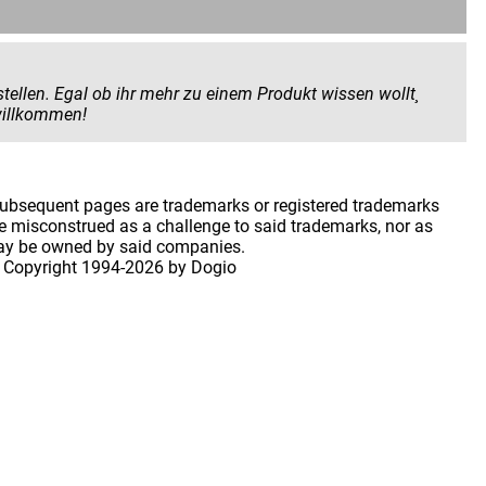
 Produkt wissen wollt¸
 geben wollt. Hier seid ihr herzlich willkommen!
 subsequent pages are trademarks or registered trademarks
 misconstrued as a challenge to said trademarks, nor as
may be owned by said companies.
 Copyright
1994-2026 by Dogio