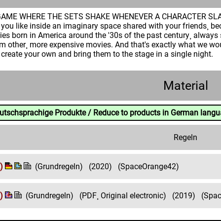
GAME WHERE THE SETS SHAKE WHENEVER A CHARACTER SLAMS A
 you like inside an imaginary space shared with your friends¸ be
vies born in America around the '30s of the past century¸ always
 other¸ more expensive movies. And that's exactly what we wou
create your own and bring them to the stage in a single night.
Material
eutschsprachige Produkte / Reduce to products in German lang
Regeln
)
(Grundregeln)
(2020)
(SpaceOrange42)
)
(Grundregeln)
(PDF¸ Original electronic)
(2019)
(Spa