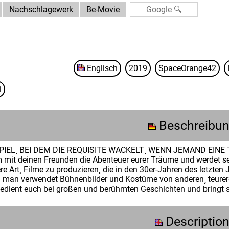
Nachschlagewerk
Be-Movie
Englisch
2019
SpaceOrange42
i
Beschreibu
IEL¸ BEI DEM DIE REQUISITE WACKELT¸ WENN JEMAND EINE TÜR 
mit deinen Freunden die Abenteuer eurer Träume und werdet se
re Art¸ Filme zu produzieren¸ die in den 30er-Jahren des letzten
 man verwendet Bühnenbilder und Kostüme von anderen¸ teureren
dient euch bei großen und berühmten Geschichten und bringt si
Descriptio