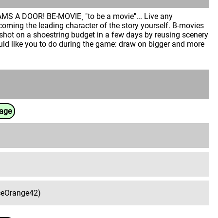
 DOOR! BE-MOVIE¸ "to be a movie"... Live any
coming the leading character of the story yourself. B-movies
 shot on a shoestring budget in a few days by reusing scenery
ld like you to do during the game: draw on bigger and more
uage
ceOrange42)