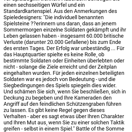
einen sechsseitigen Würfel und ein
Standardkartenspiel. Aus den Anmerkungen des
Spieledesigners: "Die individuell benannten
Spielsteine ??erinnern uns daran¸ dass an jenem
Sommermorgen einzelne Soldaten gekämpft und ihr
Leben gelassen haben - insgesamt 60.000 britische
Verluste (darunter 20.000 Gefallene) bis zum Ende
des ersten Tages. Der Erfolg war unbeständig ... Für
das Hauptquartier spielte es keine Rolle¸ ob
bestimmte Soldaten oder Einheiten überlebten oder
nicht - solange die Ziele erreicht und der Zeitplan
eingehalten wurden. Für jeden einzelnen beteiligten
Soldaten war es jedoch von Bedeutung - und die
Siegbedingungen des Spiels spiegeln dies wider.
Und schämen Sie sich¸ wenn Sie beschließen¸ sich in
Deckung zu begeben und Ihre Kameraden den
Angriff auf den feindlichen Schützengraben führen
zu lassen. Es gibt keine Regel gegen dieses
Verhalten - aber es sagt etwas über Ihren Charakter
und Ihren Mut aus¸ wenn Sie zu einer solchen Taktik
greifen - selbst in einem Spiel." Battle of the Somme