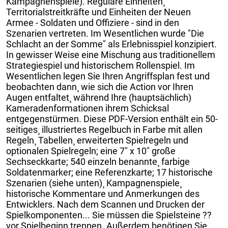
Kampagnenspiele). Reguläre Einheiten¸
Territorialstreitkräfte und Einheiten der Neuen
Armee - Soldaten und Offiziere - sind in den
Szenarien vertreten. Im Wesentlichen wurde "Die
Schlacht an der Somme" als Erlebnisspiel konzipiert.
In gewisser Weise eine Mischung aus traditionellem
Strategiespiel und historischem Rollenspiel. Im
Wesentlichen legen Sie Ihren Angriffsplan fest und
beobachten dann¸ wie sich die Action vor Ihren
Augen entfaltet¸ während Ihre (hauptsächlich)
Kameradenformationen ihrem Schicksal
entgegenstürmen. Diese PDF-Version enthält ein 50-
seitiges¸ illustriertes Regelbuch in Farbe mit allen
Regeln¸ Tabellen¸ erweiterten Spielregeln und
optionalen Spielregeln; eine 7" x 10" große
Sechseckkarte; 540 einzeln benannte¸ farbige
Soldatenmarker; eine Referenzkarte; 17 historische
Szenarien (siehe unten)¸ Kampagnenspiele¸
historische Kommentare und Anmerkungen des
Entwicklers. Nach dem Scannen und Drucken der
Spielkomponenten... Sie müssen die Spielsteine ??
vor Spielbeginn trennen. Außerdem benötigen Sie