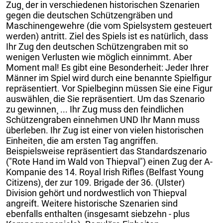
Zug¸ der in verschiedenen historischen Szenarien
gegen die deutschen Schützengräben und
Maschinengewehre (die vom Spielsystem gesteuert
werden) antritt. Ziel des Spiels ist es natürlich¸ dass
Ihr Zug den deutschen Schützengraben mit so
wenigen Verlusten wie möglich einnimmt. Aber
Moment mal! Es gibt eine Besonderheit: Jeder Ihrer
Männer im Spiel wird durch eine benannte Spielfigur
repräsentiert. Vor Spielbeginn müssen Sie eine Figur
auswählen¸ die Sie repräsentiert. Um das Szenario
zu gewinnen¸ ... Ihr Zug muss den feindlichen
Schützengraben einnehmen UND Ihr Mann muss
überleben. Ihr Zug ist einer von vielen historischen
Einheiten¸ die am ersten Tag angriffen.
Beispielsweise repräsentiert das Standardszenario
("Rote Hand im Wald von Thiepval") einen Zug der A-
Kompanie des 14. Royal Irish Rifles (Belfast Young
Citizens)¸ der zur 109. Brigade der 36. (Ulster)
Division gehört und nordwestlich von Thiepval
angreift. Weitere historische Szenarien sind
ebenfalls enthalten (insgesamt siebzehn - plus