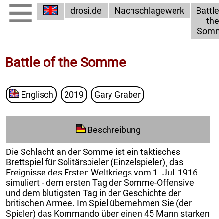
drosi.de
Nachschlagewerk
Battle
the
Som
Battle of the Somme
Englisch
2019
Gary Graber
Beschreibung
Die Schlacht an der Somme ist ein taktisches
Brettspiel für Solitärspieler (Einzelspieler)¸ das
Ereignisse des Ersten Weltkriegs vom 1. Juli 1916
simuliert - dem ersten Tag der Somme-Offensive
und dem blutigsten Tag in der Geschichte der
britischen Armee. Im Spiel übernehmen Sie (der
Spieler) das Kommando über einen 45 Mann starken