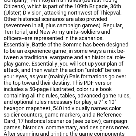
Citizens)¸ which is part of the 109th Brigade¸ 36th
(Ulster) Division¸ attacking northwest of Thiepval.
Other historical scenarios are also provided
(seventeen in all¸ plus campaign games). Regular¸
Territorial¸ and New Army units--soldiers and
officers--are represented in the scanarios.
Essentially¸ Battle of the Somme has been designed
to be an experience game¸ in some ways a mix be-
tween a traditional wargame and an historical role-
play game. Essentially¸ you will set up your plan of
attack¸ and then watch the action "unfold" before
your eyes¸ as your (mainly) Pals formations go over
the top toward their destiny. This PDF version
includes a 50-page illustrated¸ color rule book
containing all the rules¸ tables¸ advanced game rules¸
and optional rules necessary for play¸ a 7" x 10"
hexagon mapsheet¸ 540 individually names color
soldier counters¸ game markers¸ and a Reference
Card¸ 17 historical scenarios (see below)¸ campaign
games¸ historical commentary¸ and designer's notes.
After scanning and printing the game components¸