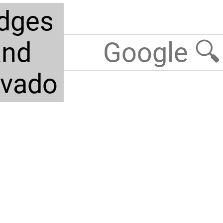
dges
and
avado