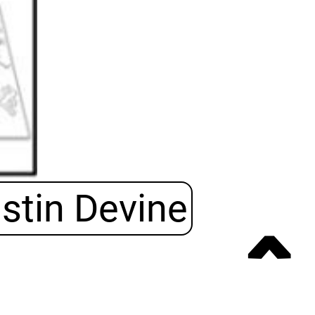
istin Devine
ˆ