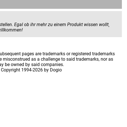
 Produkt wissen wollt¸
 geben wollt. Hier seid ihr herzlich willkommen!
 subsequent pages are trademarks or registered trademarks
 misconstrued as a challenge to said trademarks, nor as
may be owned by said companies.
 Copyright
1994-2026 by Dogio