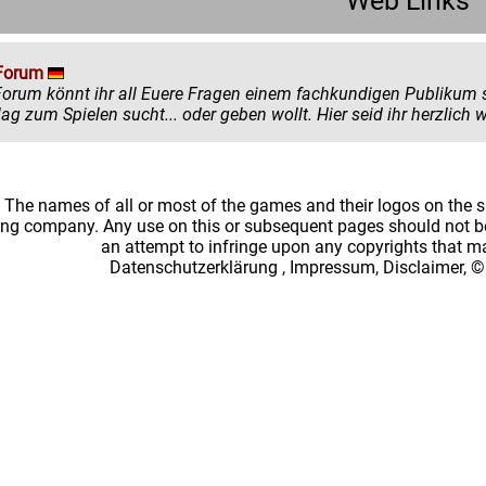
Web Links
Forum
könnt ihr all Euere Fragen einem fachkundigen Publikum stellen. Egal ob ihr mehr zu einem
einen Ratschlag zum Spielen sucht... oder
: The names of all or most of the games and their logos on the
ing company. Any use on this or subsequent pages should not be
an attempt to infringe upon any copyrights that 
Datenschutzerklärung
,
Impressum, Disclaimer, ©