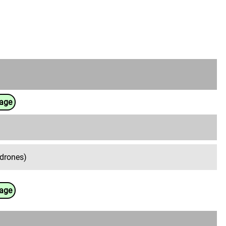
uage
drones)
uage