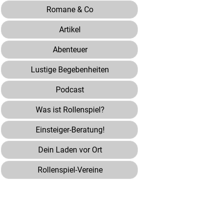
Romane & Co
Artikel
Abenteuer
Lustige Begebenheiten
Podcast
Was ist Rollenspiel?
Einsteiger-Beratung!
Dein Laden vor Ort
Rollenspiel-Vereine