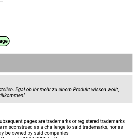
uage
 Produkt wissen wollt¸
 geben wollt. Hier seid ihr herzlich willkommen!
 subsequent pages are trademarks or registered trademarks
 misconstrued as a challenge to said trademarks, nor as
may be owned by said companies.