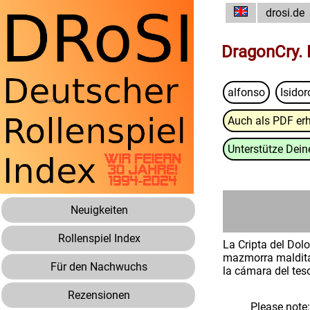
drosi.de
DragonCry. 
alfonso
Isido
Auch als PDF erh
Unterstütze Deine
Neuigkeiten
Rollenspiel Index
La Cripta del Dolo
mazmorra maldita p
Für den Nachwuchs
la cámara del tes
Rezensionen
Please note