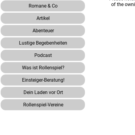
of the own
Romane & Co
Artikel
Abenteuer
Lustige Begebenheiten
Podcast
Was ist Rollenspiel?
Einsteiger-Beratung!
Dein Laden vor Ort
Rollenspiel-Vereine