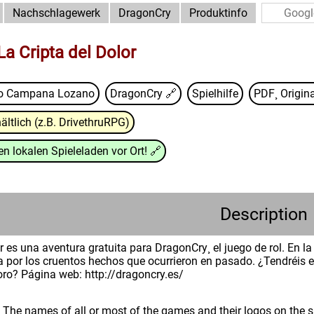
Nachschlagewerk
DragonCry
Produktinfo
La Cripta del Dolor
ro Campana Lozano
DragonCry
🔗
Spielhilfe
PDF¸ Origina
ältlich (z.B. DrivethruRPG)
n lokalen Spieleladen vor Ort!
🔗
Description
r es una aventura gratuita para DragonCry¸ el juego de rol. En l
or los cruentos hechos que ocurrieron en pasado. ¿Tendréis el su
oro? Página web: http://dragoncry.es/
: The names of all or most of the games and their logos on the