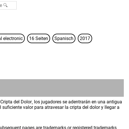
l electronic
16 Seiten
Spanisch
2017
a Cripta del Dolor¸ los jugadores se adentrarán en una antigua
ficiente valor para atravesar la cripta del dolor y llegar a
 subsequent pages are trademarks or registered trademarks