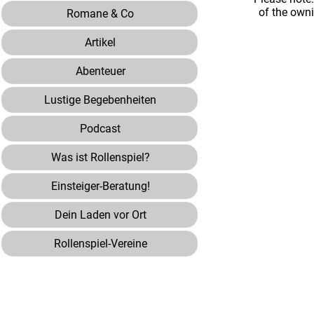
of the own
Romane & Co
Artikel
Abenteuer
Lustige Begebenheiten
Podcast
Was ist Rollenspiel?
Einsteiger-Beratung!
Dein Laden vor Ort
Rollenspiel-Vereine